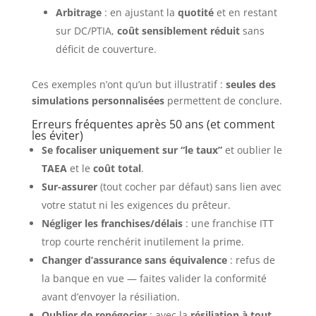
Arbitrage
: en ajustant la
quotité
et en restant
sur DC/PTIA,
coût sensiblement réduit
sans
déficit de couverture.
Ces exemples n’ont qu’un but illustratif :
seules des
simulations personnalisées
permettent de conclure.
Erreurs fréquentes après 50 ans (et comment
les éviter)
Se focaliser uniquement sur “le taux”
et oublier le
TAEA
et le
coût total
.
Sur-assurer
(tout cocher par défaut) sans lien avec
votre statut ni les exigences du prêteur.
Négliger les franchises/délais
: une franchise ITT
trop courte renchérit inutilement la prime.
Changer d’assurance sans équivalence
: refus de
la banque en vue — faites valider la conformité
avant d’envoyer la résiliation.
Oublier de renégocier
: avec la
résiliation à tout