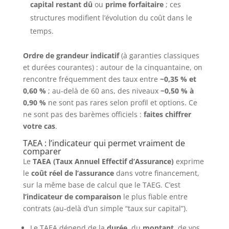
capital restant dû
ou
prime forfaitaire
; ces
structures modifient l’évolution du coût dans le
temps.
Ordre de grandeur indicatif
(à garanties classiques
et durées courantes) : autour de la cinquantaine, on
rencontre fréquemment des taux entre
~0,35 % et
0,60 %
; au-delà de 60 ans, des niveaux
~0,50 % à
0,90 %
ne sont pas rares selon profil et options. Ce
ne sont pas des barèmes officiels :
faites chiffrer
votre cas
.
TAEA : l’indicateur qui permet vraiment de
comparer
Le
TAEA (Taux Annuel Effectif d’Assurance)
exprime
le
coût réel de l’assurance
dans votre financement,
sur la même base de calcul que le TAEG. C’est
l’indicateur de comparaison
le plus fiable entre
contrats (au-delà d’un simple “taux sur capital”).
Le TAEA dépend de la
durée
, du
montant
, de vos